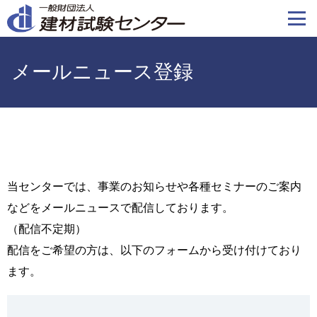
メ
イ
ン
コ
メールニュース登録
ン
テ
ン
ツ
に
移
動
当センターでは、事業のお知らせや各種セミナーのご案内
などをメールニュースで配信しております。
（配信不定期）
配信をご希望の方は、以下のフォームから受け付けており
ます。