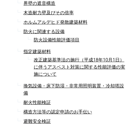
界壁の遮音構造
木造耐力壁及びその倍率
ホルムアルデヒド発散建築材料
防火に関連する設備
防火設備性能評価項目
指定建築材料
改正建築基準法の施行（平成18年10月1日）
に伴うアスベスト対策に関する性能評価の実
施について
換気設備・床下防湿・非常用照明装置・冷却塔設
備
耐火性能検証
構造方法等の認定申請のお手伝い
避難安全検証