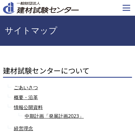
メ
イ
ン
コ
サイトマップ
ン
テ
ン
ツ
に
建材試験センターについて
移
動
ごあいさつ
概要・沿革
情報公開資料
中期計画「発展計画2023」
経営理念