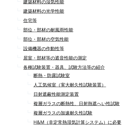
建築材料の湿気性能
建築材料の光学性能
住宅等
部位・部材の耐風雨性能
部位・部材の空気性能
設備機器の作動性等
居室・部材等の遮音性能の測定
各種試験装置・器具、試験方法等の紹介
断熱・防露試験室
人工気候室（実大耐久性試験装置）
日射遮蔽性能測定装置
複層ガラスの断熱性、日射熱遮へい性試験
複層ガラスの加速耐久性試験
H&M（非定常熱湿気計算システム）に必要