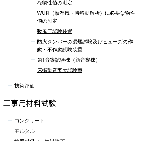
な物性値の測定
WUFI（熱湿気同時移動解析）に必要な物性
値の測定
動風圧試験装置
防火ダンパーの漏煙試験及びヒューズの作
動・不作動試験装置
第1音響試験棟（新音響棟）
床衝撃音実大試験室
技術評価
工事用材料試験
コンクリート
モルタル