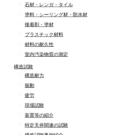
石材・レンガ・タイル
塗料・シーリング材・防水材
接着剤・塗材
プラスチック材料
材料の耐久性
室内汚染物質の測定
構造試験
構造耐力
振動
疲労
現場試験
装置等の紹介
特定天井関連の試験
構造試験事例紹介