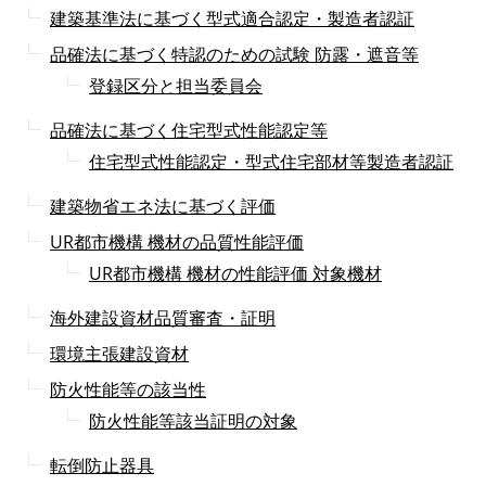
建築基準法に基づく型式適合認定・製造者認証
品確法に基づく特認のための試験 防露・遮音等
登録区分と担当委員会
品確法に基づく住宅型式性能認定等
住宅型式性能認定・型式住宅部材等製造者認証
建築物省エネ法に基づく評価
UR都市機構 機材の品質性能評価
UR都市機構 機材の性能評価 対象機材
海外建設資材品質審査・証明
環境主張建設資材
防火性能等の該当性
防火性能等該当証明の対象
転倒防止器具