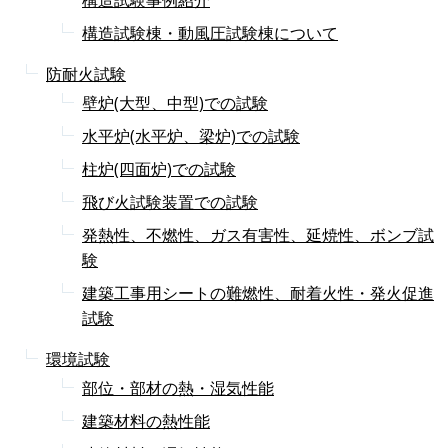
構造試験棟・動風圧試験棟について
防耐火試験
壁炉(大型、中型)での試験
水平炉(水平炉、梁炉)での試験
柱炉(四面炉)での試験
飛び火試験装置での試験
発熱性、不燃性、ガス有害性、延焼性、ボンブ試
験
建築工事用シートの難燃性、耐着火性・発火促進
試験
環境試験
部位・部材の熱・湿気性能
建築材料の熱性能