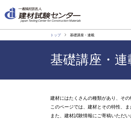
メ
イ
ン
Japan Testing Center for Construction Materials
コ
ン
トップ
基礎講座・連載
テ
ン
ツ
基礎講座・連
に
移
動
建材にはたくさんの種類があり、その
このページでは、建材とその特性、ま
また、建材試験情報にご寄稿いただい