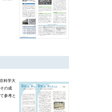
東京科学大
とその成
って参考と