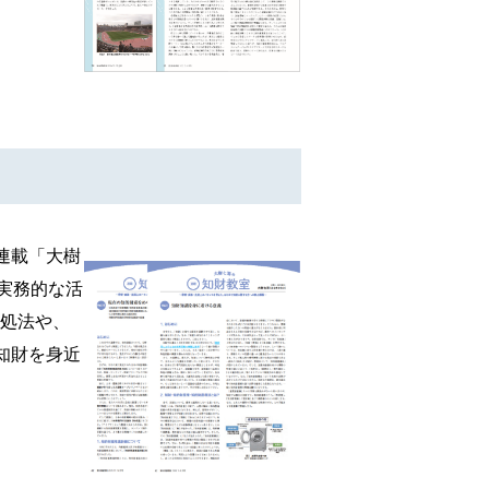
る連載「大樹
実務的な活
対処法や、
知財を身近