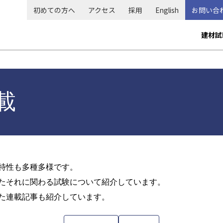
初めての方へ
アクセス
採用
English
お問い合
メ
建材試
イ
ン
ナ
ビ
載
ゲ
ー
シ
ョ
特性も多種多様です。
ン
たそれに関わる試験について紹介しています。
た連載記事も紹介しています。