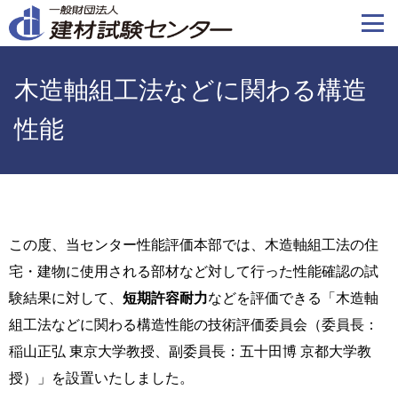
メ
イ
ン
コ
木造軸組工法などに関わる構造
ン
テ
性能
ン
ツ
に
移
動
この度、当センター性能評価本部では、木造軸組工法の住
宅・建物に使用される部材など対して行った性能確認の試
験結果に対して、
短期許容耐力
などを評価できる「木造軸
組工法などに関わる構造性能の技術評価委員会（委員長：
稲山正弘 東京大学教授、副委員長：五十田博 京都大学教
授）」を設置いたしました。