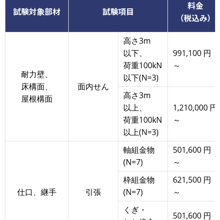
料金
試験対象部材
試験項目
（税込み）
高さ3m
以下、
991,100 円
荷重100kN
～
耐力壁、
以下(N=3)
床構面、
面内せん
高さ3m
屋根構面
以上、
1,210,000 円
荷重100kN
～
以上(N=3)
軸組金物
501,600 円
(N=7)
～
枠組金物
621,500 円
仕口、継手
引張
(N=7)
～
くぎ・
501,600 円