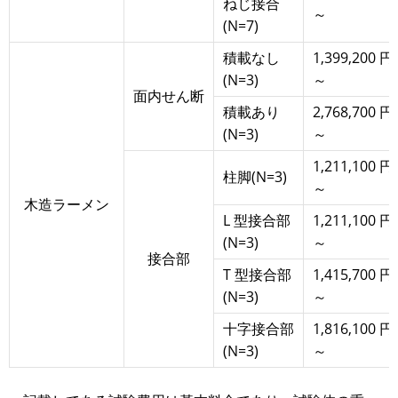
ねじ接合
～
(N=7)
積載なし
1,399,200 円
(N=3)
～
面内せん断
積載あり
2,768,700 円
(N=3)
～
1,211,100 円
柱脚(N=3)
～
木造ラーメン
L 型接合部
1,211,100 円
(N=3)
～
接合部
T 型接合部
1,415,700 円
(N=3)
～
十字接合部
1,816,100 円
(N=3)
～