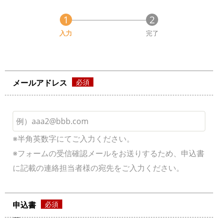
現
入力
完了
在
メールアドレス
※半角英数字にてご入力ください。
※フォームの受信確認メールをお送りするため、申込書
に記載の連絡担当者様の宛先をご入力ください。
申込書