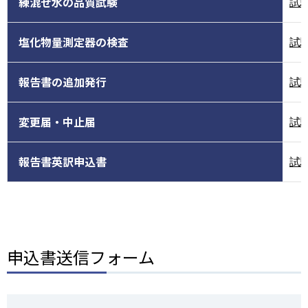
練混ぜ水の品質試験
試
塩化物量測定器の検査
試
報告書の追加発行
試
変更届・中止届
試
報告書英訳申込書
試
申込書送信フォーム