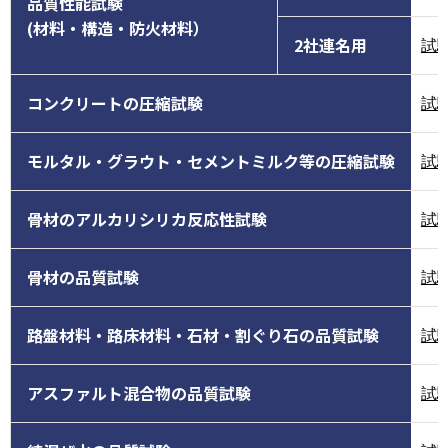
品質性能試験
(材料・構造・防火材料）
2社連名用
試
コンクリートの圧縮試験
試
モルタル・グラウト・セメントミルク等の圧縮試験
試
骨材のアルカリシリカ反応性試験
試
骨材の品質試験
試
路盤材料・路床材料・石材・割ぐり石の品質試験
試
アスファルト混合物の品質試験
試