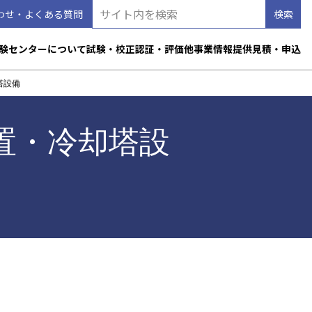
わせ・よくある質問
験センターについて
試験・校正
認証・評価
他事業
情報提供
見積・申込
塔設備
置・冷却塔設