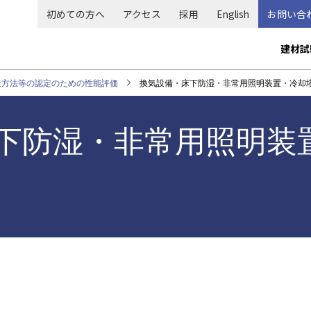
初めての方へ
アクセス
採用
English
お問い合
メ
建材試
イ
ン
造方法等の認定のための性能評価
換気設備・床下防湿・非常用照明装置・冷却
ナ
ビ
下防湿・非常用照明装
ゲ
ー
シ
ョ
ン