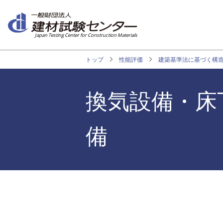
メ
イ
ン
Japan Testing Center for Construction Materials
コ
ン
トップ
性能評価
建築基準法に基づく構
テ
ン
ツ
換気設備・床
に
移
備
動