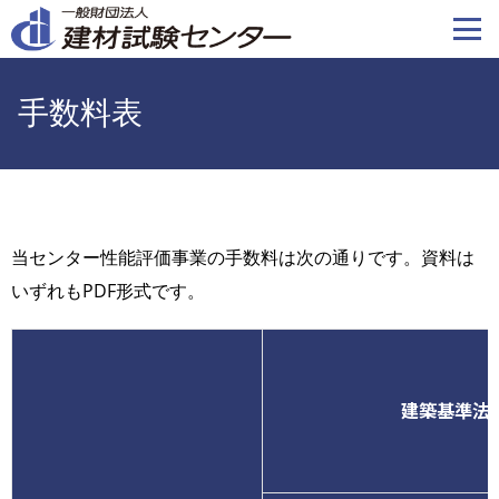
メ
イ
ン
コ
手数料表
ン
テ
ン
ツ
に
当センター性能評価事業の手数料は次の通りです。資料は
移
いずれもPDF形式です。
動
建築基準法