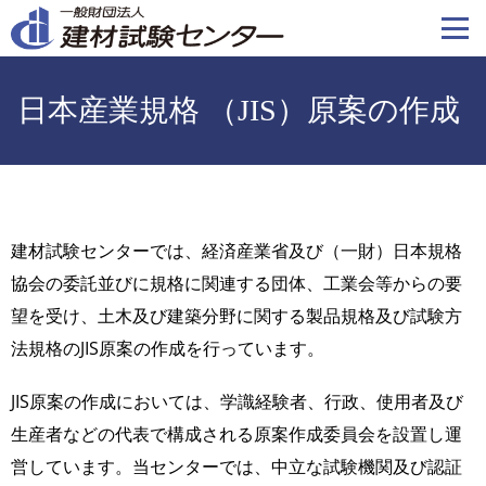
メ
イ
ン
コ
日本産業規格 （JIS）原案の作成
ン
テ
ン
ツ
に
建材試験センターでは、経済産業省及び（一財）日本規格
移
協会の委託並びに規格に関連する団体、工業会等からの要
動
望を受け、土木及び建築分野に関する製品規格及び試験方
法規格のJIS原案の作成を行っています。
JIS原案の作成においては、学識経験者、行政、使用者及び
生産者などの代表で構成される原案作成委員会を設置し運
営しています。当センターでは、中立な試験機関及び認証