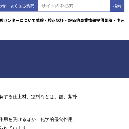
わせ・よくある質問
験センターについて
試験・校正
認証・評価
他事業
情報提供
見積・申込
有する仕上材、塗料などは、熱、紫外
作用を受けるほか、化学的侵食作用、
られています。