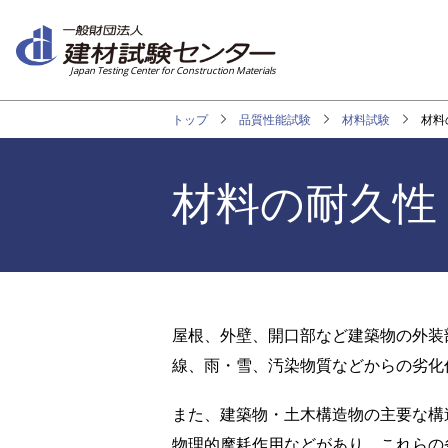
メ
イ
ン
Japan Testing Center for Construction Materials
コ
ン
トップ
品質性能試験
材料試験
材料
テ
ン
ツ
材料の耐久性
に
移
動
屋根、外壁、開口部など建築物の外装
線、雨・雪、汚染物質などからの劣化
また、建築物・土木構造物の主要な構
物理的摩耗作用などがあり、これらの