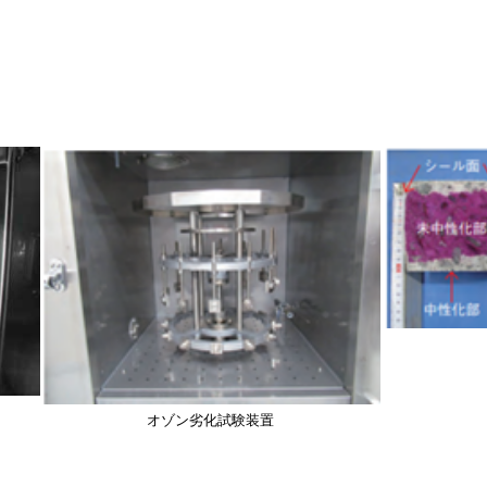
画
画
像
像
オゾン劣化試験装置