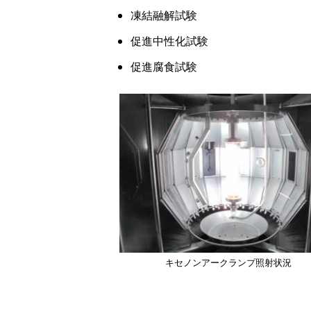
凍結融解試験
促進中性化試験
促進腐食試験
画
像
キセノンアークランプ照射状況