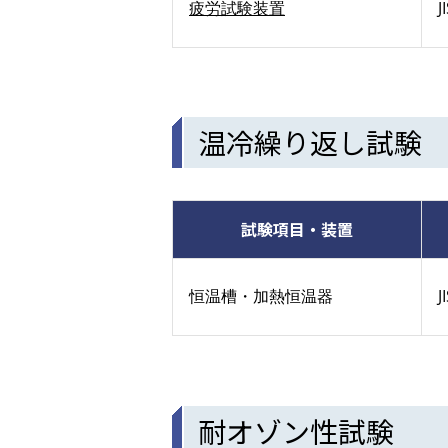
疲労試験装置
J
温冷繰り返し試験
試験項目・装置
恒温槽・加熱恒温器
J
耐オゾン性試験