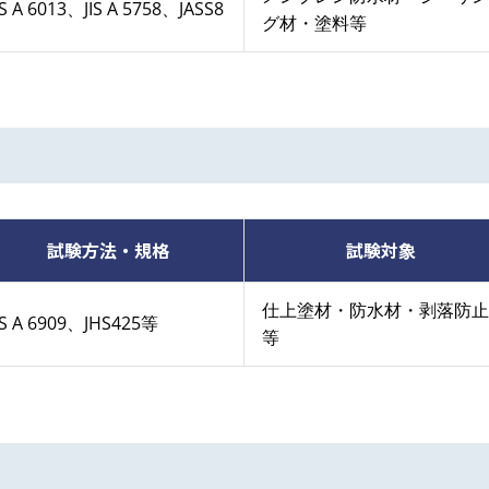
IS A 6013、JIS A 5758、JASS8
グ材・塗料等
試験方法・規格
試験対象
仕上塗材・防水材・剥落防止
IS A 6909、JHS425等
等