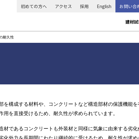
初めての方へ
アクセス
採用
English
お問い合
メ
建材試
イ
ン
の耐久性
ナ
ビ
ゲ
ー
シ
ョ
部を構成する材料や、コンクリートなど構造部材の保護機能を
ン
作用を直接受けるため、耐久性が求められています。
造材であるコンクリートも外装材と同様に気象に由来する劣化
劣化外力を長期間にわたり継続的に受けるため、耐久性が求め