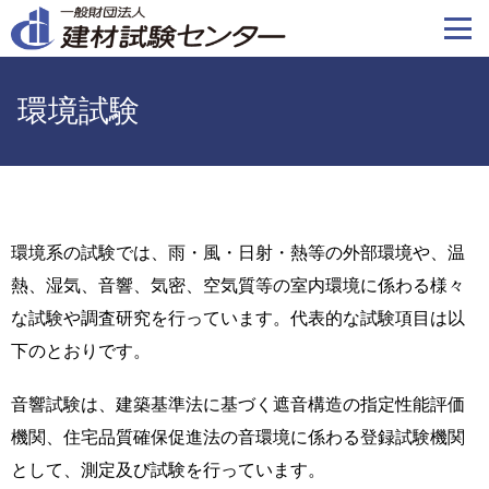
メ
イ
ン
コ
環境試験
ン
テ
ン
ツ
に
環境系の試験では、雨・風・日射・熱等の外部環境や、温
移
熱、湿気、音響、気密、空気質等の室内環境に係わる様々
動
な試験や調査研究を行っています。代表的な試験項目は以
下のとおりです。
音響試験は、建築基準法に基づく遮音構造の指定性能評価
機関、住宅品質確保促進法の音環境に係わる登録試験機関
として、測定及び試験を行っています。