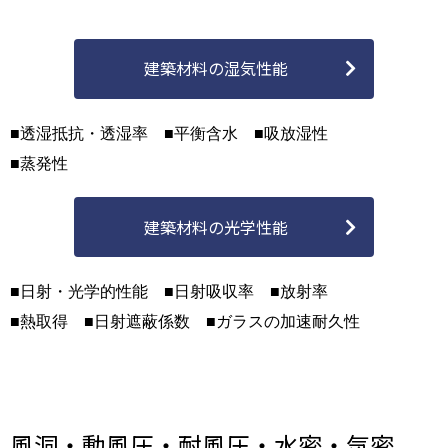
建築材料の湿気性能
■透湿抵抗・透湿率 ■平衡含水 ■吸放湿性
■蒸発性
建築材料の光学性能
■日射・光学的性能 ■日射吸収率 ■放射率
■熱取得 ■日射遮蔽係数 ■ガラスの加速耐久性
風洞・動風圧・耐風圧・水密・気密