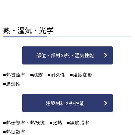
熱・湿気・光学
部位・部材の熱・湿気性能
■熱貫流率 ■結露 ■耐久性 ■湿度変形
■遮熱性
建築材料の熱性能
■熱伝導率・熱抵抗 ■比熱 ■線膨張率
■熱拡散率