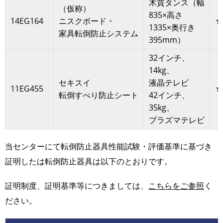
木質タンス（幅
（仮称）
835×高さ
14EG164
ニスクボード・
★
1335×奥行き
家具転倒防止システム
395mm）
32インチ、
14kg、
セキスイ
液晶テレビ
11EG455
★
転倒すべり防止シート
42インチ、
35kg、
プラズマテレビ
当センターにて転倒防止器具性能試験・評価基準に基づき
証明したは転倒防止器具は以下のとおりです。
証明制度、証明基準等につきましては、
こちらをご参照
く
ださい。