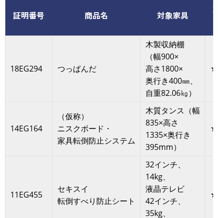
証明番号
商品名
対象家具
木製収納棚
（幅900×
18EG294
つっぱんだ
高さ1800×
★
奥行き400㎜、
自重82.06㎏）
木質タンス（幅
（仮称）
835×高さ
14EG164
ニスクボード・
★
1335×奥行き
家具転倒防止システム
395mm）
32インチ、
14kg、
セキスイ
液晶テレビ
11EG455
★
転倒すべり防止シート
42インチ、
35kg、