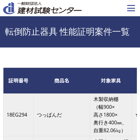
メ
イ
ン
コ
転倒防止器具 性能証明案件一覧
ン
テ
ン
ツ
に
移
証明番号
商品名
対象家具
動
木製収納棚
（幅900×
18EG294
つっぱんだ
高さ1800×
★
奥行き400㎜、
自重82.06㎏）