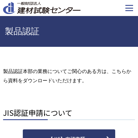
メ
イ
ン
コ
製品認証
ン
テ
ン
ツ
に
製品認証本部の業務についてご関心のある方は、こちらか
移
ら資料をダウンロードいただけます。
動
JIS認証申請について