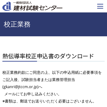
メ
イ
ン
コ
校正業務
ン
テ
ン
ツ
に
熱伝導率校正申込書のダウンロード
移
動
校正業務約款にご同意の上、以下の申込用紙に必要事項を
ご記入後、試験担当者または業務管理担当
(gkanri@jtccm.or.jp)へ
メールにてお申し込みください。
※書類は、郵送でお送りいただく必要はございません。