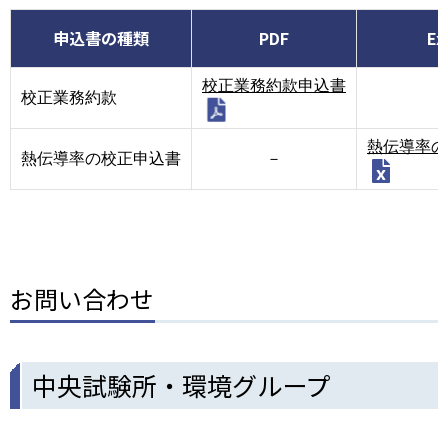
申込書の種類
PDF
Ex
校正業務約款申込書
校正業務約款
熱伝導率の
熱伝導率の校正申込書
－
お問い合わせ
中央試験所・環境グループ