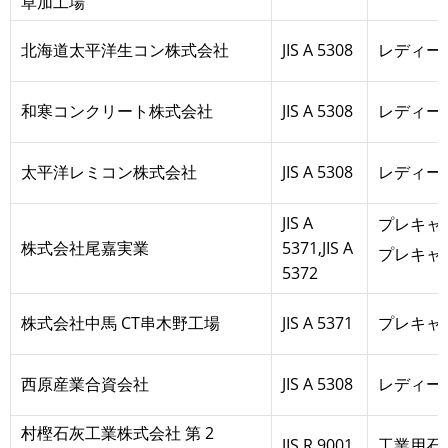
草加工場
北海道太平洋生コン株式会社
JIS A 5308
レディー
和寒コンクリート株式会社
JIS A 5308
レディー
太平洋レミコン株式会社
JIS A 5308
レディー
JIS A
プレキャ
株式会社尾嘉実業
5371,JIS A
プレキャ
5372
株式会社中馬 CT串木野工場
JIS A 5371
プレキャ
西原産業合資会社
JIS A 5308
レディー
村樫石灰工業株式会社 第 2
JIS R 9001
工業用石