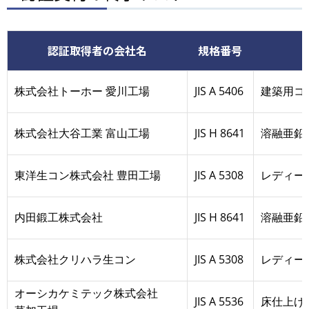
認証取得者の会社名
規格番号
株式会社トーホー 愛川工場
JIS A 5406
建築用コ
株式会社大谷工業 富山工場
JIS H 8641
溶融亜鉛
東洋生コン株式会社 豊田工場
JIS A 5308
レディー
内田鍛工株式会社
JIS H 8641
溶融亜鉛
株式会社クリハラ生コン
JIS A 5308
レディー
オーシカケミテック株式会社
JIS A 5536
床仕上げ