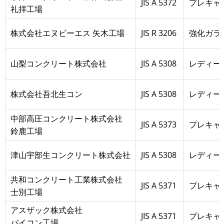
JIS A 5372
プレキャ
礼拝工場
株式会社エヌビーエス 矢木工場
JIS R 3206
強化ガラ
山梨コンクリート株式会社
JIS A 5308
レディー
株式会社吾北生コン
JIS A 5308
レディー
中部高圧コンクリート株式会社
JIS A 5373
プレキャ
鈴鹿工場
津山宇部生コンクリート株式会社
JIS A 5308
レディー
共和コンクリート工業株式会社
JIS A 5371
プレキャ
士別工場
アスザック株式会社
JIS A 5371
プレキャ
バイコン工場