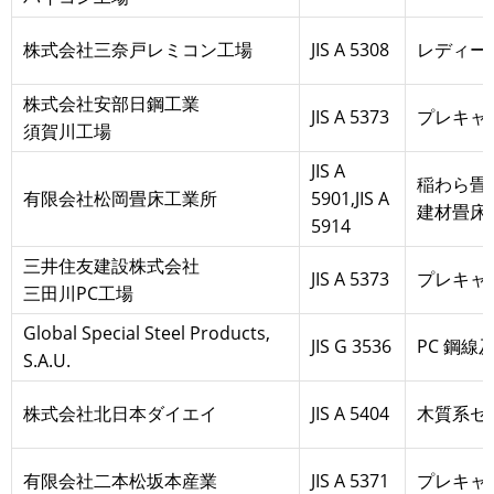
株式会社三奈戸レミコン工場
JIS A 5308
レディー
株式会社安部日鋼工業
JIS A 5373
プレキャ
須賀川工場
JIS A
稲わら畳
有限会社松岡畳床工業所
5901,JIS A
建材畳床
5914
三井住友建設株式会社
JIS A 5373
プレキャ
三田川PC工場
Global Special Steel Products,
JIS G 3536
PC 鋼線
S.A.U.
株式会社北日本ダイエイ
JIS A 5404
木質系セ
有限会社二本松坂本産業
JIS A 5371
プレキャ