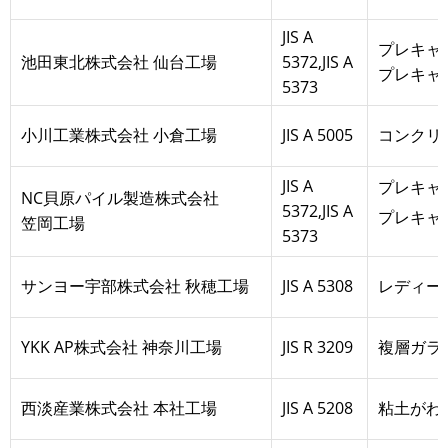
JIS A
プレキャ
池田東北株式会社 仙台工場
5372,JIS A
プレキャ
5373
小川工業株式会社 小倉工場
JIS A 5005
コンクリ
JIS A
プレキャ
NC貝原パイル製造株式会社
5372,JIS A
プレキャ
笠岡工場
5373
サンヨー宇部株式会社 秋穂工場
JIS A 5308
レディー
YKK AP株式会社 神奈川工場
JIS R 3209
複層ガラ
西淡産業株式会社 本社工場
JIS A 5208
粘土がわ