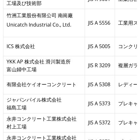
工場及び技術部
竹洲工業股份有限公司 南崗廠
JIS A 5556
工業用ス
Unicatch Industrial Co., Ltd.
ICS 株式会社
JIS A 5005
コンクリ
YKK AP 株式会社 滑川製造所
JIS R 3209
複層ガラ
富山婦中工場
有限会社ケイオーコンクリート
JIS A 5308
レディー
ジャパンパイル株式会社
JIS A 5373
プレキャ
福島工場
永井コンクリート工業株式会社
JIS A 5372
プレキャ
村上工場
永井コンクリート工業株式会社