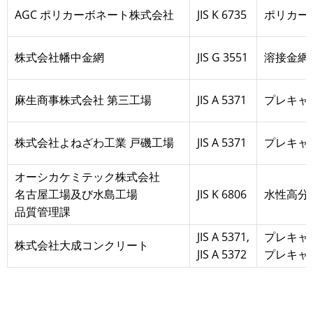
AGC ポリカーボネート株式会社
JIS K 6735
ポリカー
株式会社幡中金網
JIS G 3551
溶接金網
麻生商事株式会社 第三工場
JIS A 5371
プレキャ
株式会社よねざわ工業 戸磯工場
JIS A 5371
プレキャ
オーシカケミテック株式会社
名古屋工場及び水島工場
JIS K 6806
水性高分
品質管理課
JIS A 5371,
プレキャ
株式会社大成コンクリート
JIS A 5372
プレキャ