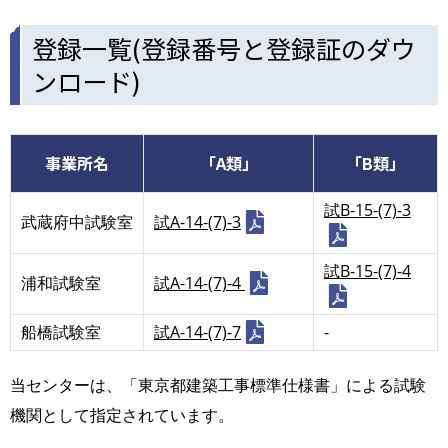
登録一覧(登録番号と登録証のダウ
ンロード)
事業所名
「A類」
「B類」
試B-15-(7)-3
武蔵府中試験室
試A-14-(7)-3
試B-15-(7)-4
浦和試験室
試A-14-(7)-4
船橋試験室
試A-14-(7)-7
-
当センターは、「東京都建築工事標準仕様書」による試験
機関として指定されています。