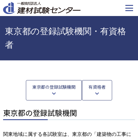
メ
イ
ン
コ
東京都の登録試験機関・有資格
ン
テ
者
ン
ツ
に
移
動
東京都の登録試験機関
有資格者
東京都の登録試験機関
関東地域に属する各試験室は、東京都の「建築物の工事に