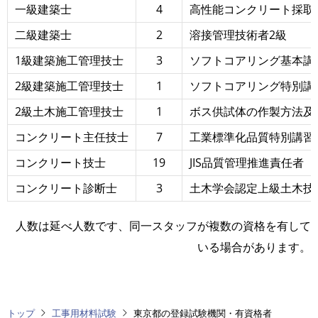
一級建築士
4
高性能コンクリート採取
二級建築士
2
溶接管理技術者2級
1級建築施工管理技士
3
ソフトコアリング基本講
2級建築施工管理技士
1
ソフトコアリング特別講
2級土木施工管理技士
1
ボス供試体の作製方法及
コンクリート主任技士
7
工業標準化品質特別講習
コンクリート技士
19
JIS品質管理推進責任者
コンクリート診断士
3
土木学会認定上級土木技
人数は延べ人数です、同一スタッフが複数の資格を有して
いる場合があります。
トップ
工事用材料試験
東京都の登録試験機関・有資格者