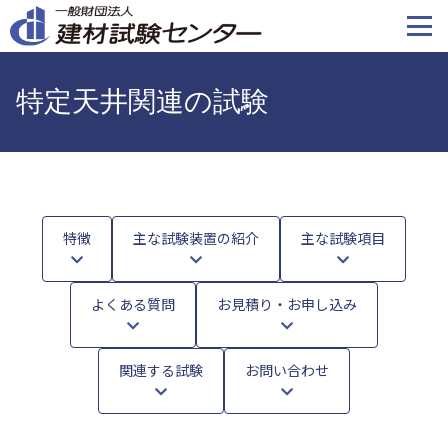
メ
イ
ン
コ
特定天井関連の試験
ン
テ
ン
ツ
に
移
特徴
主な試験装置の紹介
主な試験項目
動
よくある質問
お見積り・お申し込み
関連する試験
お問い合わせ