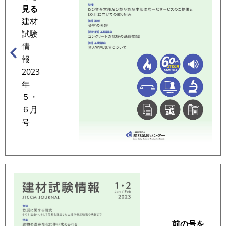
見る
建材
試験
情
報
2023
年
５・
６月
号
前の号を