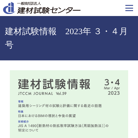
メ
イ
ン
コ
建材試験情報 2023年 ３・４月
ン
テ
号
ン
ツ
に
移
image
動